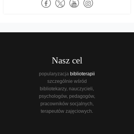
Nasz cel
popularyzacja
biblioterapii
szczególnie wśród
bibliotekarzy, nauczycieli,
psychologów, pedagogów,
pracowników socjalnych,
terapeutów zajęciowych.