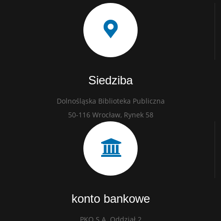
Siedziba
Dolnośląska Biblioteka Publiczna
50-116 Wrocław, Rynek 58
konto bankowe
PKO S.A. Oddział 2