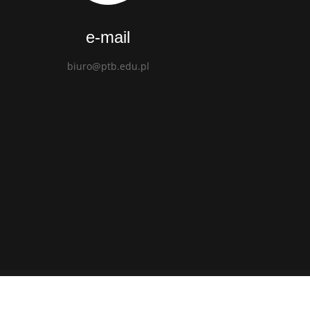
e-mail
biuro@ptb.edu.pl
d.