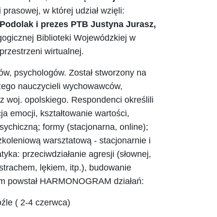
 prasowej, w której udział wzięli:
odolak i prezes PTB Justyna Jurasz,
gogicznej Biblioteki Wojewódzkiej w
przestrzeni wirtualnej.
ów, psychologów. Został stworzony na
czego nauczycieli wychowawców,
 woj. opolskiego. Respondenci określili
ja emocji, kształtowanie wartości,
ychiczną; formy (stacjonarna, online);
koleniową warsztatową - stacjonarnie i
tyka: przeciwdziałanie agresji (słownej,
strachem, lękiem, itp.), budowanie
ższym powstał HARMONOGRAM działań:
źle ( 2-4 czerwca)