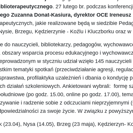
iblioterapeutycznego
. 27 lutego br. podczas konferencji
go Zuzanna Donat-Kasiura, dyrektor OCE Ireneusz P
erapeutycznych, jakie realizowane będą w siedzibie Peda
ysie, Brzegu, Kędzierzynie - Koźlu i Kluczborku oraz w 
ie do nauczycieli, bibliotekarzy, pedagogów, wychowawc
by, obszary wsparcia procesu edukacyjnego i wychowaw
eprowadzonym w styczniu udział wzięło 145 nauczycieli z
kim tematyki spotkań (przeciwdziałanie agresji, regulac
prawstwa, profilaktyka uzależnień i dbania o kondycję ps
 działań szkoleniowych. Ankietowani wybrali: formę sz
południowe (po godz. 15.00, online po godz. 17.00), tema
nazywanie i radzenie sobie z odczuciami nieprzyjemnymi (
 odpowiedzialności za swoje życie. W związku z powy
 (23.04), Nysa (14.05), Brzeg (23 maja), Kędzierzyn- Ko