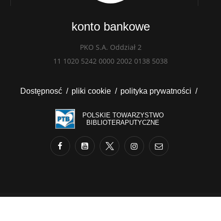
konto bankowe
PKO S.A. Oddział 2
11 1020 5242 0000 2002 0138 5038
Dostępnosć
pliki cookie
polityka prywatności
POLSKIE TOWARZYSTWO
BIBLIOTERAPUTYCZNE
opyright ©2023 wykonał Paweł Jurasz | All rights reserve