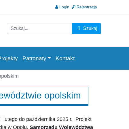
Login
Rejestracja
szuk
Szukaj
Type 2 or more characters for results.
Projekty
Patronaty
Kontakt
opolskim
ojewództwie opolskim
lutego do pażdziernika 2025 r. Projekt
zka w Opolu,
Samorządu Województwa