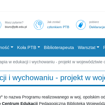
Jak zostać
pobierz
Masz pytanie?
członkiem PTB
Deklaracje
biuro@ptb.edu.pl
lność
Koła PTB
Biblioterapeuta
Warsztat
rapia w edukacji i wychowaniu - projekt w województwie 
cji i wychowaniu - projekt w w
u"
to nazwa Programu realizowanego w woj. opolskim od 
 Centrum Edukacji
Pedagogiczna Biblioteka Wojewód