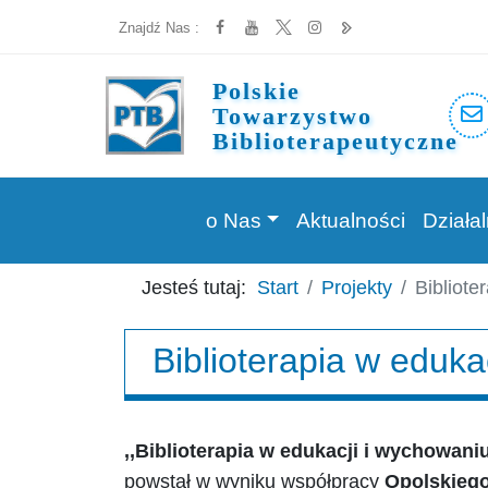
Znajdź Nas :
Polskie
Towarzystwo
Biblioterapeutyczne
o Nas
Aktualności
Działa
Jesteś tutaj:
Start
Projekty
Bibliote
Biblioterapia w eduka
,,Biblioterapia w edukacji i wychowani
powstał w wyniku współpracy
Opolskiego