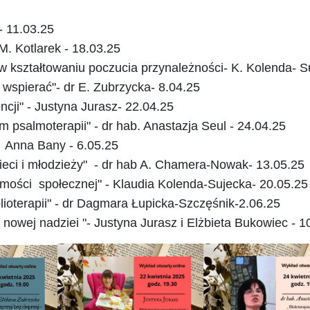
 - 11.03.25
M. Kotlarek - 18.03.25
 w kształtowaniu poczucia przynależności- K. Kolenda- S
i wspierać"- dr E. Zubrzycka- 8.04.25
ncji" - Justyna Jurasz- 22.04.25
m psalmoterapii" - dr hab. Anastazja Seul - 24.04.25
- Anna Bany - 6.05.25
ieci
i
młodzieży" - dr hab A. Chamera-Nowak- 13.05.25
domości społecznej" - Klaudia Kolenda-Sujecka- 20.05.25
lioterapii" - dr Dagmara Łupicka-Szczęśnik-2.06.25
nowej nadziei "- Justyna Jurasz
i
Elżbieta Bukowiec - 1