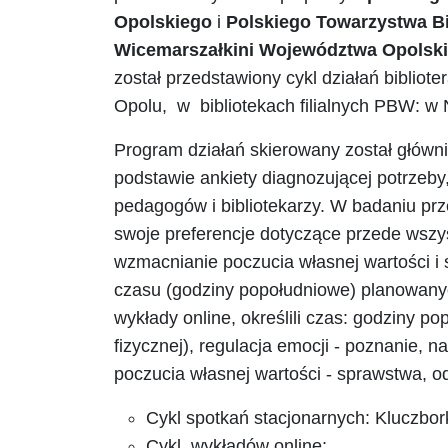
Opolskiego
i
Polskiego Towarzystwa B
Wicemarszałkini Województwa Opolskie
został przedstawiony cykl działań bibliot
Opolu, w bibliotekach filialnych PBW: w N
Program działań skierowany został główn
podstawie ankiety diagnozującej potrze
pedagogów i bibliotekarzy. W badaniu prz
swoje preferencje dotyczące przede wszyst
wzmacnianie poczucia własnej wartości i s
czasu (godziny popołudniowe) planowanych
wykłady online, określili czas: godziny po
fizycznej), regulacja emocji - poznanie, 
poczucia własnej wartości - sprawstwa,
Cykl spotkań stacjonarnych: Kluczbork
Cykl wykładów online: